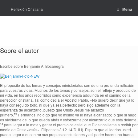
Skip
to
Reflexión Cristiana
Menu
content
Sobre el autor
Escribe sobre Benjamin A. Bocanegra
El proposito de los temas y consejos ministeriales son de una profunda reflexión
para vuestras vidas. Muchos de los temas y consejos, son el reflejo y producto de
mi vida, en los años recorridos como experiencia adquirida en el camino de la
perfección cristiana. Tal como decia el Apostol Pablo, «
No quiero decir que ya lo
haya conseguido todo, ni que ya sea perfecto; pero sigo adelante con la
esperanza de alcanzarlo, puesto que Cristo Jesús me alcanzó
13
primero.
Hermanos, no digo que yo mismo ya lo haya alcanzado; lo que sí hago
es olvidarme de lo que queda atrás y esforzarme por alcanzar lo que está delante,
14
para llegar a la meta y ganar el premio celestial que Dios nos llama a recibir por
medio de Cristo Jesús». Filipenses 3:12-14(DHH).
Espero que al leerlos usted
pueda llegar a encontrar sus propias conclusiones y asi poder hacer una buena