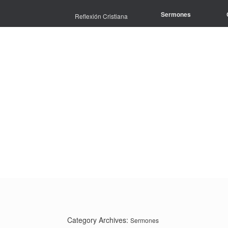
Skip
to
Sermones
Reflexión Cristiana
content
Category Archives:
Sermones