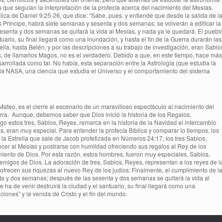
 que seguían la interpretación de la profecía acerca del nacimiento del Mesías.
lica de Daniel 9:25-26, que dice: “Sabe, pues, y entiende que desde la salida de l
s Príncipe, habrá siete semanas y sesenta y dos semanas; se volverán a edificar la
esenta y dos semanas se quitará la vida al Mesías, y nada ya le quedará. El puebl
tuario, su final llegará como una inundación, y hasta el fin de la Guerra durarán las
ella, hasta Belén, y por las descripciones a su trabajo de investigación, eran Sabio
cas, de llamarlos Magos, no es el verdadero. Debido a que, en este tiempo, hace más
arrollada como tal. No había, esta separación entre la Astrología (que estudia la
 la NASA, una ciencia que estudia el Universo y el comportamiento del sistema
Mateo, es el cierre al escenario de un maravilloso espectáculo al nacimiento del
irra. Aunque, debemos saber que Dios inició la historia de los Regalos,
o estos tres, Sabios, Reyes, remarca en la historia de la Navidad el intercambio
s, eran muy especial. Para entender la profecía Bíblica y comparar lo tiempos, los
ar la Estrella que sale de Jacob profetizada en Números 24:17, los tres Sabios,
ocer al Mesías y postrarse con humildad ofreciendo sus regalos al Rey de los
imiento de Dios. Por esta razón, estos hombres, fueron muy especiales, Sabios,
igos de Dios. La adoración de tres, Sabios, Reyes, representan a los reyes de l
e ofrecen sus riquezas al nuevo Rey de los judios. Finalmente, el cumplimiento de l
nta y dos semanas; después de las sesenta y dos semanas se quitará la vida al
 ha de venir destruirá la ciudad y el santuario, su final llegará como una
ciones” y la venida de Cristo y el fin del mundo.