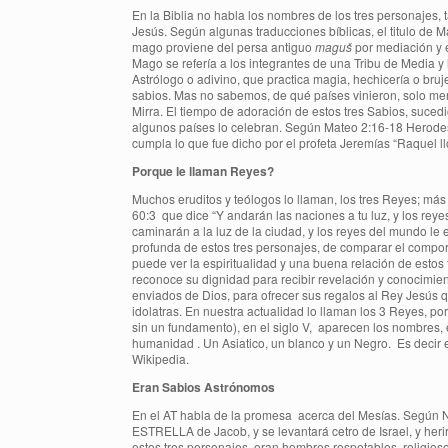
En la Biblia no habla los nombres de los tres personajes,
Jesús. Según algunas traducciones bíblicas, el titulo de M
mago proviene del persa antiguo
maguš
por mediación y 
Mago se refería a los integrantes de una Tribu de Media y
Astrólogo o adivino, que practica magia, hechicería o bruj
sabios. Mas no sabemos, de qué países vinieron, solo menc
Mirra. El tiempo de adoración de estos tres Sabios, suced
algunos países lo celebran. Según Mateo 2:16-18 Herodes
cumpla lo que fue dicho por el profeta Jeremías “Raquel ll
Porque le llaman Reyes?
Muchos eruditos y teólogos lo llaman, los tres Reyes; más p
60:3 que dice “Y andarán las naciones a tu luz, y los rey
caminarán a la luz de la ciudad, y los reyes del mundo le 
profunda de estos tres personajes, de comparar el comporta
puede ver la espiritualidad y una buena relación de estos 
reconoce su dignidad para recibir revelación y conocimient
enviados de Dios, para ofrecer sus regalos al Rey Jesús q
idolatras. En nuestra actualidad lo llaman los 3 Reyes, po
sin un fundamento), en el siglo V, aparecen los nombres, 
humanidad . Un Asiatico, un blanco y un Negro. Es decir es
Wikipedia.
Eran Sabios Astrónomos
En el AT habla de la promesa acerca del Mesías. Según Nú
ESTRELLA de Jacob, y se levantará cetro de Israel, y herir
estos tres personajes, eran hombres respetables, religioso