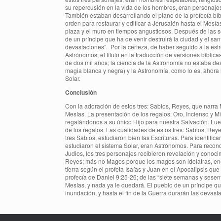
su repercusión en la vida de los hombres, eran personajes
También estaban desarrollando el plano de la profecía bíb
orden para restaurar y edificar a Jerusalén hasta el Mesía
plaza y el muro en tiempos angustiosos. Después de las s
de un príncipe que ha de venir destruirá la ciudad y el san
devastaciones”. Por la certeza, de haber seguido a la estr
Astrónomos; el título en la traducción de versiones bíbli
de dos mil años; la ciencia de la Astronomía no estaba des
magia blanca y negra) y la Astronomía, como lo es, ahora
Solar.
Conclusión
Con la adoración de estos tres: Sabios, Reyes, que narra 
Mesías. La presentación de los regalos: Oro, Incienso y M
regalándonos a su único Hijo para nuestra Salvación. Lueg
de los regalos. Las cualidades de estos tres: Sabios, Reye
tres Sabios, estudiaron bien las Escrituras. Para identific
estudiaron el sistema Solar, eran Astrónomos. Para recon
Judios, los tres personajes recibieron revelación y conoc
Reyes; más no Magos porque los magos son idolatras, enem
tierra según el profeta Isaías y Juan en el Apocalipsis qu
profecía de Daniel 9:25-26; de las “siete semanas y sese
Mesías, y nada ya le quedará. El pueblo de un príncipe que
inundación, y hasta el fin de la Guerra durarán las devasta