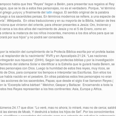
 tampoco habla que tres “Reyes” llegan a Belén, para presentar sus regalos al Rey
agos, que se le da a estos tres personajes, no es el verdadero. Porque, “el término
el griego
μάγος
y finalmente del
latín
magus
. El sentido original de la palabra
 luego a los sacerdotes persas. En términos modernos se refiere, a una especie de
ería”. Wikipedia. En otras traducciones y en su mayoría de la Biblia, hablan de tres
iona que vinieron del oriente, para ofrecer presentes a Jesús: Oro, Incienso y
ió cerca a los dos años del nacimiento de Jesús y no el 5 de Enero, como en
 ordena la matanza de los niños inocentes, menores a los dos años para que se
orará por sus hijos” y no podrá ser consolada.
or la relación del cumplimiento de la Profecía Bíblica escrita por el profeta Isaías
es al resplandor de tu nacimiento” RVR y en Apocalipsis 21:24. “Las naciones
entregarán sus riquezas” (DHH). Según las profecías biblias y por la investigación
miento del sistema Solar e identificar a la Estrella que le guiará hasta Belem, se
tres personajes con Dios. Luego la humildad de estos tres reyes, muy ricos, se
o de Dios, para comparar los tiempos e interpretar las Escrituras. Son ellos los
ue había nacido en el pesebre. En otras palabras estos tres personajes no eran
r las acciones de los sacerdotes, Papas; que desde el siglo II se llamaron Reyes (
en la “Excerpta latina bárbari ” Melchor, Gaspar y Baltazar. Encarnando a toda la
tos tres Reyes representan a los tres continentes: Asia, Europa y Africa.
meros 24.17 que dice: “Lo veré, mas no ahora; lo miraré, mas no de cerca; saldr
á las sienes de Moab, Y destruirá a todos los hijos de Set”. Por los conocimientos
s, científicos y sacerdotes del oriente; pero que además de estudiar la astronomía 