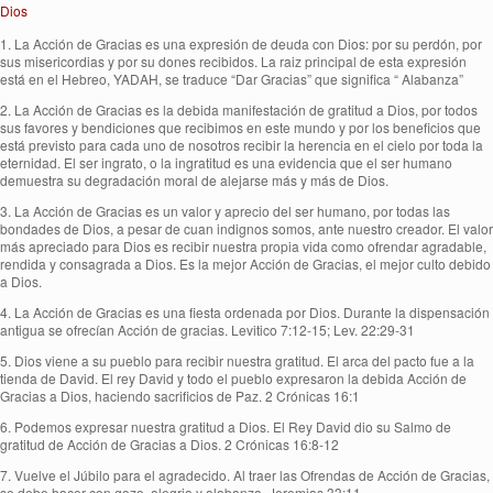
Dios
1. La Acción de Gracias es una expresión de deuda con Dios: por su perdón, por
sus misericordias y por su dones recibidos. La raiz principal de esta expresión
está en el Hebreo, YADAH, se traduce “Dar Gracias” que significa “ Alabanza”
2. La Acción de Gracias es la debida manifestación de gratitud a Dios, por todos
sus favores y bendiciones que recibimos en este mundo y por los beneficios que
está previsto para cada uno de nosotros recibir la herencia en el cielo por toda la
eternidad. El ser ingrato, o la ingratitud es una evidencia que el ser humano
demuestra su degradación moral de alejarse más y más de Dios.
3. La Acción de Gracias es un valor y aprecio del ser humano, por todas las
bondades de Dios, a pesar de cuan indignos somos, ante nuestro creador. El valor
más apreciado para Dios es recibir nuestra propia vida como ofrendar agradable,
rendida y consagrada a Dios. Es la mejor Acción de Gracias, el mejor culto debido
a Dios.
4. La Acción de Gracias es una fiesta ordenada por Dios. Durante la dispensación
antigua se ofrecían Acción de gracias. Levitico 7:12-15; Lev. 22:29-31
5. Dios viene a su pueblo para recibir nuestra gratitud. El arca del pacto fue a la
tienda de David. El rey David y todo el pueblo expresaron la debida Acción de
Gracias a Dios, haciendo sacrificios de Paz. 2 Crónicas 16:1
6. Podemos expresar nuestra gratitud a Dios. El Rey David dio su Salmo de
gratitud de Acción de Gracias a Dios. 2 Crónicas 16:8-12
7. Vuelve el Júbilo para el agradecido. Al traer las Ofrendas de Acción de Gracias,
se debe hacer con gozo, alegria y alabanza. Jeremias 33:11