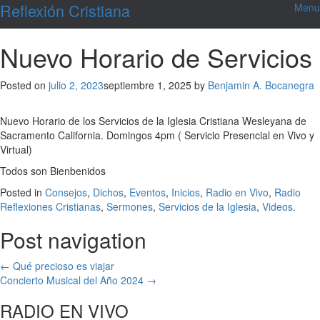
Skip
Reflexión Cristiana
Menu
to
content
Nuevo Horario de Servicios
Posted on
julio 2, 2023
septiembre 1, 2025
by
Benjamin A. Bocanegra
Nuevo Horario de los Servicios de la Iglesia Cristiana Wesleyana de
Sacramento California. Domingos 4pm ( Servicio Presencial en Vivo y
Virtual)
Todos son Bienbenidos
Posted in
Consejos
,
Dichos
,
Eventos
,
Inicios
,
Radio en Vivo
,
Radio
Reflexiones Cristianas
,
Sermones
,
Servicios de la Iglesia
,
Videos
.
Post navigation
←
Qué precioso es viajar
Concierto Musical del Año 2024
→
RADIO EN VIVO