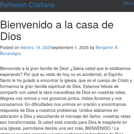
Skip
Reflexión Cristiana
Menu
to
content
Bienvenido a la casa de
Dios
Posted on
febrero 19, 2025
septiembre 1, 2025
by
Benjamin A.
Bocanegra
Bienvenido a la gran familia de Dios! ¿Sabía usted que le estábamos
esperando? Por qué su visita de hoy no es accidental, el Espíritu
Santo le ha guiado a encontrar la iglesia, que es el cuerpo de Cristo y
formamos la gran familia espiritual de Dios. Estamos felices de
compartir con usted la obra maravillosa de Dios en nuestras vidas.
Alegres nos reímos y nos gozamos juntos, tristes lloramos y nos
consolamos. En dificultades nos unimos en oración y encontramos
respuesta de Dios a nuestros problemas. Unidos alabamos en
adoración a Dios y escuchando el mensaje del Señor, nuestras vidas
son transformadas. Si usted está orando para Dios le trasplante en
una Iglesia, permítame decirle una vez más, BIENVENIDO ! Le