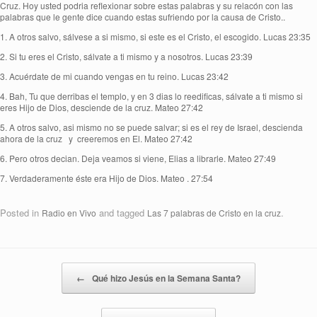
Cruz. Hoy usted podria reflexionar sobre estas palabras y su relacón con las
palabras que le gente dice cuando estas sufriendo por la causa de Cristo..
1. A otros salvo, sálvese a si mismo, si este es el Cristo, el escogido. Lucas 23:35
2. Si tu eres el Cristo, sálvate a ti mismo y a nosotros. Lucas 23:39
3. Acuérdate de mi cuando vengas en tu reino. Lucas 23:42
4. Bah, Tu que derribas el templo, y en 3 dias lo reedificas, sálvate a ti mismo si
eres Hijo de Dios, desciende de la cruz. Mateo 27:42
5. A otros salvo, asi mismo no se puede salvar; si es el rey de Israel, descienda
ahora de la cruz y creeremos en El. Mateo 27:42
6. Pero otros decian. Deja veamos si viene, Elias a librarle. Mateo 27:49
7. Verdaderamente éste era Hijo de Dios. Mateo . 27:54
Posted in
and tagged
.
Radio en Vivo
Las 7 palabras de Cristo en la cruz
←
Qué hizo Jesús en la Semana Santa?
Post navigation