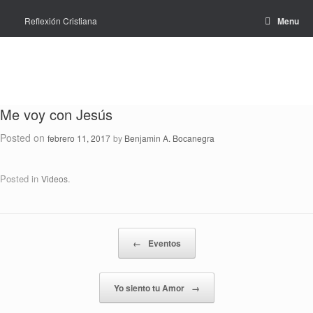
Skip
to
Reflexión Cristiana
Menu
content
Me voy con Jesús
Posted on
febrero 11, 2017
by
Benjamin A. Bocanegra
Posted in
.
Videos
←
Eventos
Post navigation
Yo siento tu Amor
→