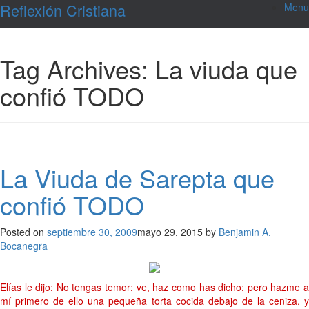
Skip
Reflexión Cristiana
Menu
to
content
Tag Archives:
La viuda que
confió TODO
La Viuda de Sarepta que
confió TODO
Posted on
septiembre 30, 2009
mayo 29, 2015
by
Benjamin A.
Bocanegra
Elías le dijo: No tengas temor; ve, haz como has dicho; pero hazme a
mí primero de ello una pequeña torta cocida debajo de la ceniza, y