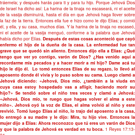
tráemela; y después harás para ti y para tu hijo. Porque Jehová Dios
de Israel ha dicho así: La harina de la tinaja no escaseará, ni el aceite
de la vasija disminuirá, hasta el día en que Jehová haga llover sobre
la faz de la tierra. Entonces ella fue e hizo como le dijo Elías; y comió
él, y ella, y su casa, muchos días. Y la harina de la tinaja no escaseó,
ni el aceite de la vasija menguó, conforme a la palabra que Jehová
había dicho por Elías.
Después de estas cosas aconteció que cayó
enfermo el hijo de la dueña de la casa. La enfermedad fue tan
grave que se quedó sin aliento. Entonces dijo ella a Elías: ¿Qué
tengo que ver yo contigo, varón de Dios? ¿Has venido aquí a
recordarme mis pecados y a hacer morir a mi hijo? Dame acá tu
hijo le dijo él. Lo tomó entonces Elías de su regazo, lo llevó al
aposento donde él vivía y lo puso sobre su cama. Luego clamó a
Jehová diciendo: «Jehová, Dios mío, ¿también a la viuda en
cuya casa estoy hospedado vas a afligir, haciendo morir su
hijo?» Se tendió sobre el niño tres veces y clamó a Jehová:
«Jehová, Dios mío, te ruego que hagas volver el alma a este
niño». Jehová oyó la voz de Elías, el alma volvió al niño y este
revivió. Tomó luego Elías al niño, lo trajo del aposento a la casa,
lo entregó a su madre y le dijo: Mira, tu hijo vive. Entonces la
mujer dijo a Elías: Ahora reconozco que tú eres un varón de Dios
y que la palabra de Jehová es verdad en tu boca.
1 Reyes 17:13