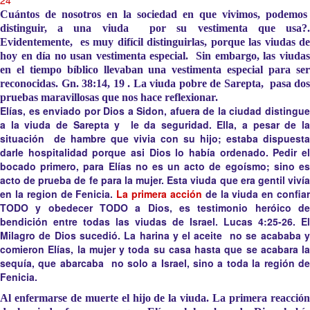
24
Cuántos de nosotros en la sociedad en que vivimos, podemos
distinguir, a una viuda por su vestimenta que usa?.
Evidentemente, es muy difícil distinguirlas, porque las viudas de
hoy en día no usan vestimenta especial. Sin embargo, las viudas
en el tiempo bíblico llevaban una vestimenta especial para ser
reconocidas. Gn. 38:14, 19 . La viuda pobre de Sarepta, pasa dos
pruebas maravillosas que nos hace reflexionar.
Elías, es enviado por Dios a Sidon, afuera de la ciudad distingue
a la viuda de Sarepta y le da seguridad.
Ella,
a pesar de l
situación de hambre que vivia con su hijo; estaba dispuesta
darle hospitalidad porque asi Dios lo había ordenado. Pedir el
bocado primero, para Elías no es un acto de egoísmo; sino es
acto de prueba de fe para la mujer. Esta viuda que era gentil vivía
en la region de Fenicia.
La primera acción
de la viuda en confia
TODO y obedecer TODO a Dios, es testimonio heróico de
bendición entre todas las viudas de Israel. Lucas 4:25-26. El
Milagro de Dios sucedió. La harina y el aceite no se acababa y
comieron Elías, la mujer y toda su casa hasta que se acabara la
sequía, que abarcaba no solo a Israel, sino a toda la región de
Fenicia.
Al enfermarse de muerte el hijo de la viuda. La primera reacción