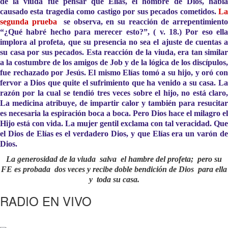
de la viuda fue pensar que Elías, el hombre de Dios, había
causado esta tragedia como castigo por sus pecados cometidos.
La
segunda prueba
se observa, en su reacción de arrepentimient
“¿Qué habré hecho para merecer esto?”, ( v. 18.) Por eso ella
implora al profeta, que su presencia no sea el ajuste de cuentas a
su casa por sus pecados. Esta reacción de la viuda, era tan similar
a la costumbre de los amigos de Job y de la lógica de los discípulos,
fue rechazado por Jesús. El mismo Elías tomó a su hijo, y oró con
fervor a Dios que quite el sufrimiento que ha venido a su casa. La
razón por la cual se tendió tres veces sobre el hijo, no está claro,
La medicina atribuye, de impartir calor y también para resucitar
es necesaria la espiración boca a boca. Pero Dios hace el milagro el
Hijo está con vida. La mujer gentil exclama con tal veracidad. Que
el Dios de Elías es el verdadero Dios, y que Elías era un varón de
Dios.
La generosidad de la viuda salva el hambre del profeta; pero su
FE es probada dos veces y recibe doble bendición de Dios para ella
y toda su casa.
RADIO EN VIVO